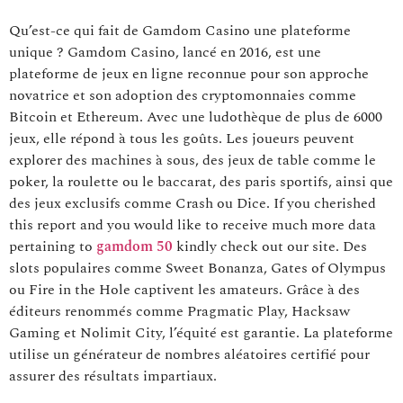
Qu’est-ce qui fait de Gamdom Casino une plateforme
unique ? Gamdom Casino, lancé en 2016, est une
plateforme de jeux en ligne reconnue pour son approche
novatrice et son adoption des cryptomonnaies comme
Bitcoin et Ethereum. Avec une ludothèque de plus de 6000
jeux, elle répond à tous les goûts. Les joueurs peuvent
explorer des machines à sous, des jeux de table comme le
poker, la roulette ou le baccarat, des paris sportifs, ainsi que
des jeux exclusifs comme Crash ou Dice. If you cherished
this report and you would like to receive much more data
pertaining to
gamdom 50
kindly check out our site. Des
slots populaires comme Sweet Bonanza, Gates of Olympus
ou Fire in the Hole captivent les amateurs. Grâce à des
éditeurs renommés comme Pragmatic Play, Hacksaw
Gaming et Nolimit City, l’équité est garantie. La plateforme
utilise un générateur de nombres aléatoires certifié pour
assurer des résultats impartiaux.