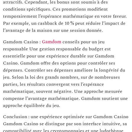
attractifs. Cependant, les bonus sont soumis à des
conditions spécifiques. Ces promotions modifient
temporairement l’espérance mathématique en votre faveur.
Par exemple, un cashback de 10 % peut réduire l’impact de
l’avantage de la maison sur une session donnée.
Gamdom Casino :
Gamdom
conseils pour un jeu
responsable Une gestion responsable du budget est
essentielle pour une expérience durable sur Gamdom
Casino. Gamdom offre des options pour contrôler ses
dépenses. Contrôler ses dépenses améliore la longévité du
jeu. Selon la loi des grands nombres, sur de nombreuses
parties, les résultats convergent vers l’espérance
mathématique, souvent négative. Une approche mesurée
compense l’avantage mathématique. Gamdom soutient une
approche équilibrée du jeu.
Conclusion : une expérience optimisée sur Gamdom Casino
Gamdom Casino se distingue par son interface intuitive, sa
compatibilité avec les cryptomonnaies et une ludothèque