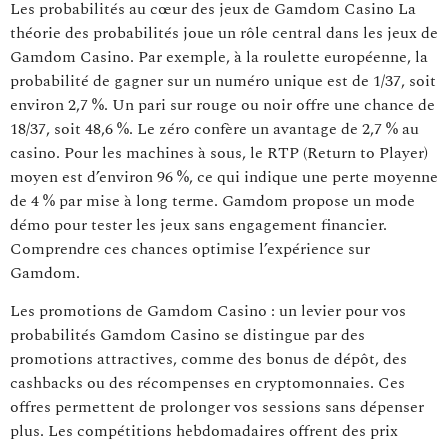
Les probabilités au cœur des jeux de Gamdom Casino La
théorie des probabilités joue un rôle central dans les jeux de
Gamdom Casino. Par exemple, à la roulette européenne, la
probabilité de gagner sur un numéro unique est de 1/37, soit
environ 2,7 %. Un pari sur rouge ou noir offre une chance de
18/37, soit 48,6 %. Le zéro confère un avantage de 2,7 % au
casino. Pour les machines à sous, le RTP (Return to Player)
moyen est d’environ 96 %, ce qui indique une perte moyenne
de 4 % par mise à long terme. Gamdom propose un mode
démo pour tester les jeux sans engagement financier.
Comprendre ces chances optimise l’expérience sur
Gamdom.
Les promotions de Gamdom Casino : un levier pour vos
probabilités Gamdom Casino se distingue par des
promotions attractives, comme des bonus de dépôt, des
cashbacks ou des récompenses en cryptomonnaies. Ces
offres permettent de prolonger vos sessions sans dépenser
plus. Les compétitions hebdomadaires offrent des prix