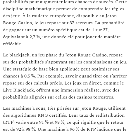
probabilités pour augmenter leurs chances de succès. Cette
discipline mathématique permet de comprendre les règles
des jeux. À la roulette européenne, disponible au Jeton
Rouge Casino, le jeu repose sur 37 secteurs. La probabilité
de gagner sur un numéro spécifique est de 1 sur 37,
équivalant à 2,7 %, une donnée clé pour jouer de manière
réfléchie.
Le blackjack, un jeu phare du Jeton Rouge Casino, repose
sur des probabilités s’appuyant sur les combinaisons en jeu.
Une stratégie de base bien appliquée peut optimiser ses
chances à 0,5 %. Par exemple, savoir quand tirer ou s’arrêter
repose sur des calculs précis. Les jeux en direct, comme le
Live Blackjack, offrent une immersion réaliste, avec des
probabilités alignées sur celles des casinos terrestres.
Les machines à sous, très prisées sur Jeton Rouge, utilisent
des algorithmes RNG certifiés. Leur taux de redistribution
(RTP) varie entre 91 % et 98 %, ce qui signifie que le retour
est de 92 à 98 %. Une machine à 96 % de RTP indique que le