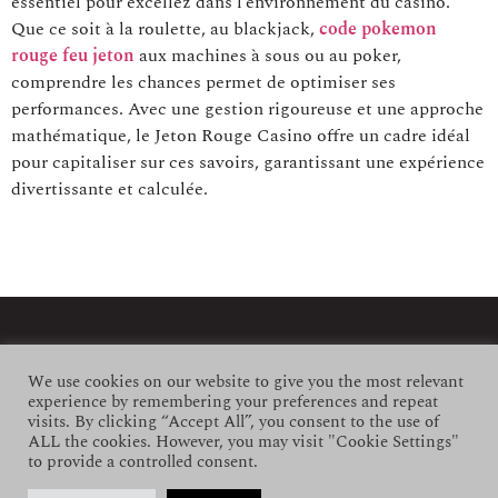
essentiel pour excellez dans l’environnement du casino.
Que ce soit à la roulette, au blackjack,
code pokemon
rouge feu jeton
aux machines à sous ou au poker,
comprendre les chances permet de optimiser ses
performances. Avec une gestion rigoureuse et une approche
mathématique, le Jeton Rouge Casino offre un cadre idéal
pour capitaliser sur ces savoirs, garantissant une expérience
divertissante et calculée.
We use cookies on our website to give you the most relevant
Ef þig vantar frekari upplýsingar, vinsamlega
experience by remembering your preferences and repeat
visits. By clicking “Accept All”, you consent to the use of
hafið samband við okkur í gegnum
ALL the cookies. However, you may visit "Cookie Settings"
to provide a controlled consent.
tölvupóstinn
kriunes@kriunes.is
eða í síma +