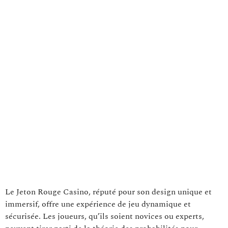
Le Jeton Rouge Casino, réputé pour son design unique et
immersif, offre une expérience de jeu dynamique et
sécurisée. Les joueurs, qu’ils soient novices ou experts,