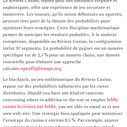
Le Riviera Casino, réputé pour son ambiance élégante et
sophistiquée, offre une expérience de jeu sécurisée et
immersive. Les joueurs, qu’ils soient débutants ou aguerris,
peuvent tirer parti de la théorie des probabilités pour
optimiser leurs stratégies. Cette discipline mathématique
permet de anticiper les résultats probables. À la roulette
européenne, disponible au Riviera Casino, la configuration
inclut 37 segments. La probabilité de gagner sur un numéro
spécifique est de 2,7 % pour un numéro choisi, une donnée
essentielle pour élaborer une approche
calculée.
openflightmaps.org
Le blackjack, un jeu emblématique du Riviera Casino,
repose sur des probabilités influencées par les cartes
distribuées. Should you have any kind of concerns
concerning where in addition to the way to employ
lobby
casino la riviera net lobby
, you are able to email us at our
own web-site. Une stratégie bien appliquée peut minimiser
l’avantage du casino à environ 0,5 %. Par exemple, ajuster