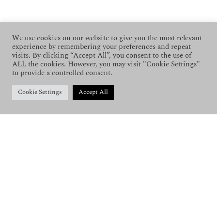
We use cookies on our website to give you the most relevant
experience by remembering your preferences and repeat
visits. By clicking “Accept All”, you consent to the use of
ALL the cookies. However, you may visit "Cookie Settings"
to provide a controlled consent.
Ef þig vantar frekari upplýsingar, vinsamlega
Cookie Settings
Accept All
BOOK NOW
hafið samband við okkur í gegnum
tölvupóstinn
kriunes@kriunes.is
eða í síma +
354 567-2245 og við höfum samband eins
fljótt og við getum. Hlökkum til að heyra frá
þér.
við Vatnsenda 203 Kópavogur
+354 567 2245
kriunes@kriunes.is
Neyðarnúmer (SOS): +354 859 2245