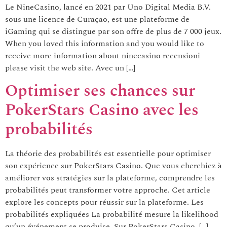
Le NineCasino, lancé en 2021 par Uno Digital Media B.V.
sous une licence de Curaçao, est une plateforme de
iGaming qui se distingue par son offre de plus de 7 000 jeux.
When you loved this information and you would like to
receive more information about ninecasino recensioni
please visit the web site. Avec un […]
Optimiser ses chances sur
PokerStars Casino avec les
probabilités
La théorie des probabilités est essentielle pour optimiser
son expérience sur PokerStars Casino. Que vous cherchiez à
améliorer vos stratégies sur la plateforme, comprendre les
probabilités peut transformer votre approche. Cet article
explore les concepts pour réussir sur la plateforme. Les
probabilités expliquées La probabilité mesure la likelihood
qu’un événement se produise. Sur PokerStars Casino, […]