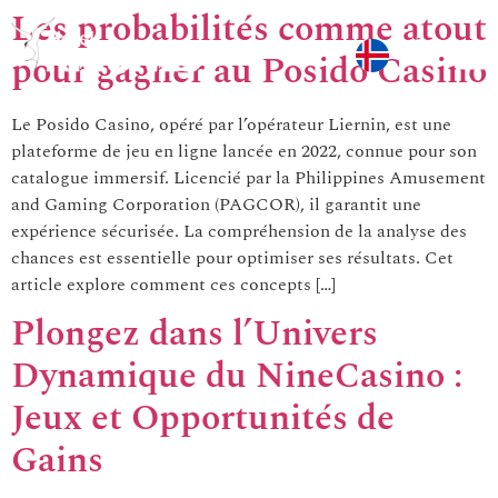
Les probabilités comme atout
pour gagner au Posido Casino
Le Posido Casino, opéré par l’opérateur Liernin, est une
plateforme de jeu en ligne lancée en 2022, connue pour son
catalogue immersif. Licencié par la Philippines Amusement
and Gaming Corporation (PAGCOR), il garantit une
expérience sécurisée. La compréhension de la analyse des
chances est essentielle pour optimiser ses résultats. Cet
article explore comment ces concepts […]
Plongez dans l’Univers
Dynamique du NineCasino :
Jeux et Opportunités de
Gains