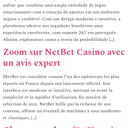
online que combina uma ampla variedade de jogos
emocionantes com a emoção de apostar em um ambiente
seguro e confiável. Com um design moderno e intuitivo, a
plataforma oferece aos jogadores brasileiros uma
experiência envolvente, com suporte 24/7 em português.
Abaixo, exploramos como a teoria da probabilidade […]
Zoom sur NetBet Casino avec
un avis expert
{NetBet est considéré comme l’un des opérateurs les plus
réputés en France depuis son lancement officiel. Son
interface est moderne et intuitive, mettant en avant la
simplicité et la rapidité d’utilisation. En matière de
sélection de jeux, NetBet brille par la richesse de son
contenu, offrant un éventail de machines à sous modernes
et classiques, […]