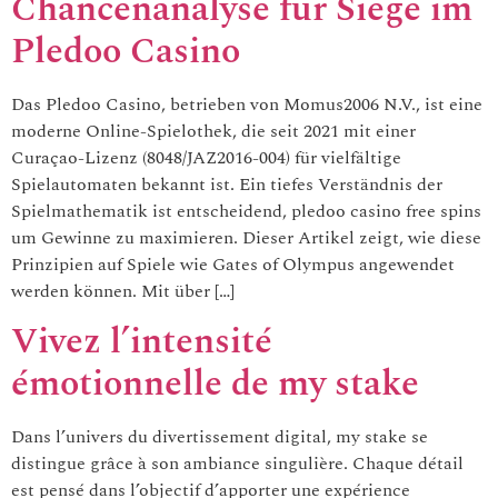
Chancenanalyse für Siege im
Pledoo Casino
Das Pledoo Casino, betrieben von Momus2006 N.V., ist eine
moderne Online-Spielothek, die seit 2021 mit einer
Curaçao-Lizenz (8048/JAZ2016-004) für vielfältige
Spielautomaten bekannt ist. Ein tiefes Verständnis der
Spielmathematik ist entscheidend, pledoo casino free spins
um Gewinne zu maximieren. Dieser Artikel zeigt, wie diese
Prinzipien auf Spiele wie Gates of Olympus angewendet
werden können. Mit über […]
Vivez l’intensité
émotionnelle de my stake
Dans l’univers du divertissement digital, my stake se
distingue grâce à son ambiance singulière. Chaque détail
est pensé dans l’objectif d’apporter une expérience